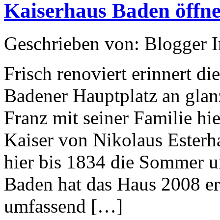
the
Kaiserhaus Baden öffn
National
Gallery
Geschrieben von: Blogger 
Frisch renoviert erinnert d
Badener Hauptplatz an glanz
Franz mit seiner Familie hie
Kaiser von Nikolaus Esterha
hier bis 1834 die Sommer u
Baden hat das Haus 2008 e
umfassend […]