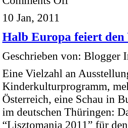
Comments Off
Märchen,
Musik
und
10 Jan, 2011
Geschichte
Halb Europa feiert den 
Geschrieben von: Blogger 
Eine Vielzahl an Ausstellu
Kinderkulturprogramm, mehr
Österreich, eine Schau in 
im deutschen Thüringen: Da
“Lisztomania 2011” für den 