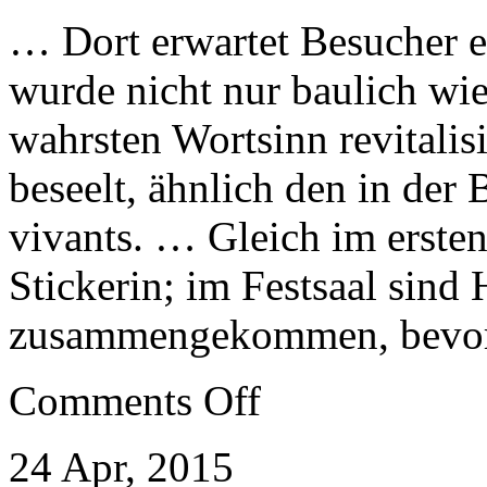
… Dort erwartet Besucher e
wurde nicht nur baulich wie
wahrsten Wortsinn revitalis
beseelt, ähnlich den in der 
vivants. … Gleich im ersten
Stickerin; im Festsaal sind
zusammengekommen, bevor s
on
Comments Off
Nördlich
des
Balaton
24 Apr, 2015