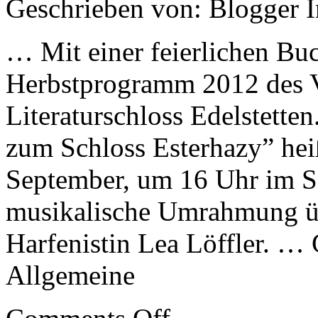
Geschrieben von: Blogger 
… Mit einer feierlichen Buc
Herbstprogramm 2012 des V
Literaturschloss Edelstette
zum Schloss Esterhazy” hei
September, um 16 Uhr im Sch
musikalische Umrahmung ü
Harfenistin Lea Löffler. …
Allgemeine
on