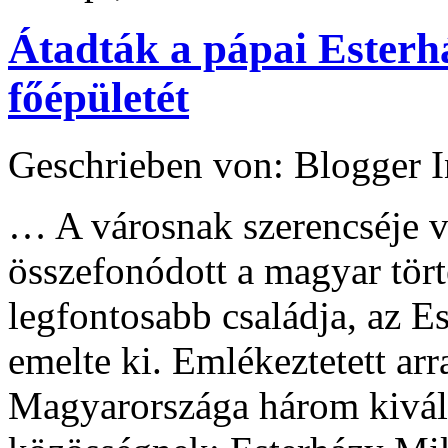
Átadták a pápai Esterh
főépületét
Geschrieben von: Blogger 
… A városnak szerencséje v
összefonódott a magyar tör
legfontosabb családja, az Es
emelte ki. Emlékeztetett arr
Magyarországa három kiváló 