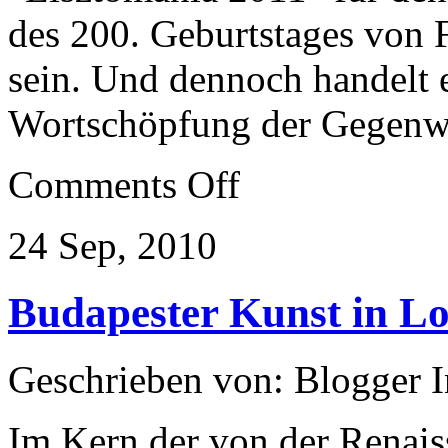
des 200. Geburtstages von F
sein. Und dennoch handelt 
Wortschöpfung der Gegenw
on
Comments Off
Halb
Europa
feiert
24 Sep, 2010
den
Virtuosen
Liszt
Budapester Kunst in L
Geschrieben von: Blogger 
Im Kern der von der Renais