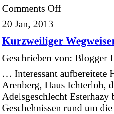
on
Comments Off
Kaiserhaus
Baden
öffnet
20 Jan, 2013
als
Museum
Kurzweiliger Wegweise
Geschrieben von: Blogger 
… Interessant aufbereitete 
Arenberg, Haus Ichterloh, d
Adelsgeschlecht Esterhazy 
Geschehnissen rund um die 