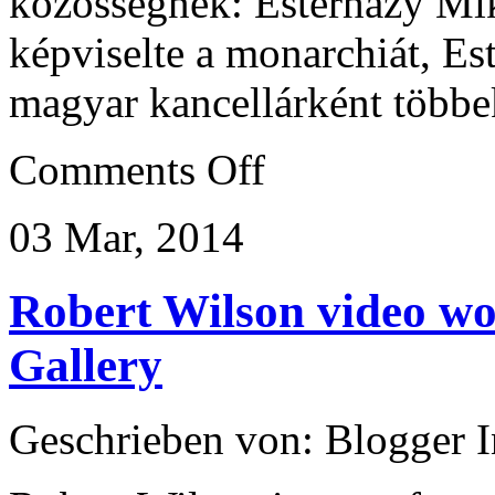
közösségnek: Esterházy Mik
képviselte a monarchiát, Est
magyar kancellárként többe
on
Comments Off
Átadták
a
pápai
03 Mar, 2014
Esterházy-
kastély
megújult
főépületét
Robert Wilson video wo
Gallery
Geschrieben von: Blogger 