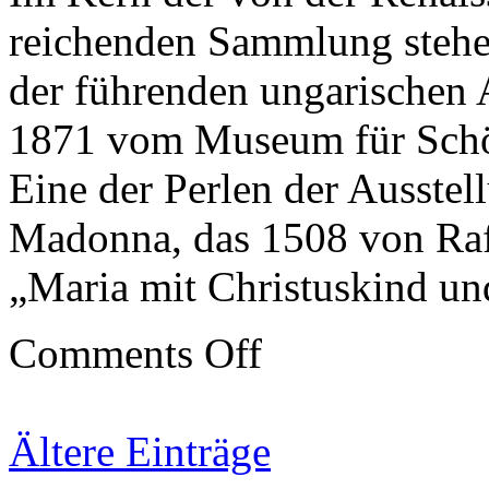
reichenden Sammlung stehen
der führenden ungarischen A
1871 vom Museum für Schö
Eine der Perlen der Ausstel
Madonna, das 1508 von Raf
„Maria mit Christuskind u
on
Comments Off
Budapester
Kunst
in
London
Ältere Einträge