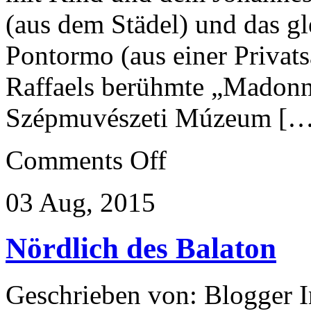
(aus dem Städel) und das gl
Pontormo (aus einer Priva
Raffaels berühmte „Madonn
Szépmuvészeti Múzeum […
on
Comments Off
In
der
Hitze
03 Aug, 2015
der
Macht
Nördlich des Balaton
Geschrieben von: Blogger 