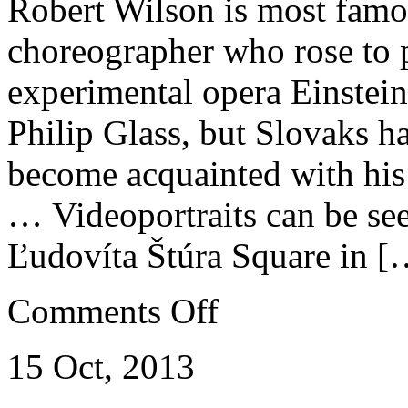
Robert Wilson is most famou
choreographer who rose to 
experimental opera Einstein
Philip Glass, but Slovaks h
become acquainted with his 
… Videoportraits can be see
Ľudovíta Štúra Square in [
on
Comments Off
Robert
Wilson
video
15 Oct, 2013
works
show
at