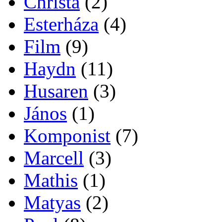
Christa
(2)
Esterháza
(4)
Film
(9)
Haydn
(11)
Husaren
(3)
János
(1)
Komponist
(7)
Marcell
(3)
Mathis
(1)
Matyas
(2)