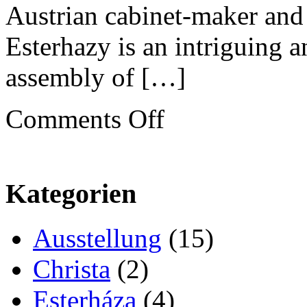
Austrian cabinet-maker and 
Esterhazy is an intriguing 
assembly of […]
on
Comments Off
Please
do
touch:
Franz
West
brings
Kategorien
mischief
to
Inverleith
Ausstellung
(15)
House,
Edinburgh
Christa
(2)
Esterháza
(4)