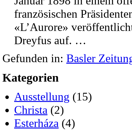
Januar 1898 in einem off
französischen Präsidenten
«L’Aurore» veröffentlich
Dreyfus auf. …
Gefunden in:
Basler Zeitun
Kategorien
Ausstellung
(15)
Christa
(2)
Esterháza
(4)