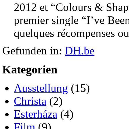
2012 et “Colours & Shape
premier single “I’ve Bee
quelques récompenses ou
Gefunden in:
DH.be
Kategorien
Ausstellung
(15)
Christa
(2)
Esterháza
(4)
Film
(9)